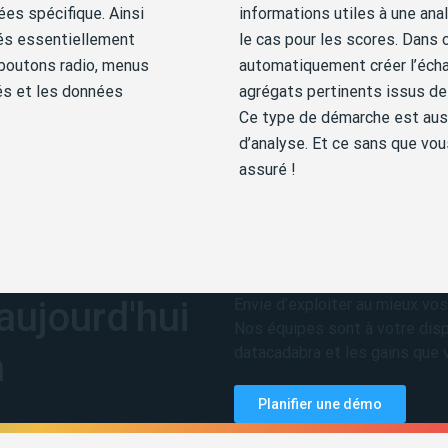
es spécifique. Ainsi
informations utiles à une ana
tés essentiellement
le cas pour les scores. Dans 
(boutons radio, menus
automatiquement créer l’échanti
és et les données
agrégats pertinents issus d
Ce type de démarche est auss
d’analyse. Et ce sans que vou
assuré !
ujourd'hui
Envie d’exploiter au mieux vo
Nos équipes sont à votre disp
datacadabra et les gains que v
a
Planifier une démo