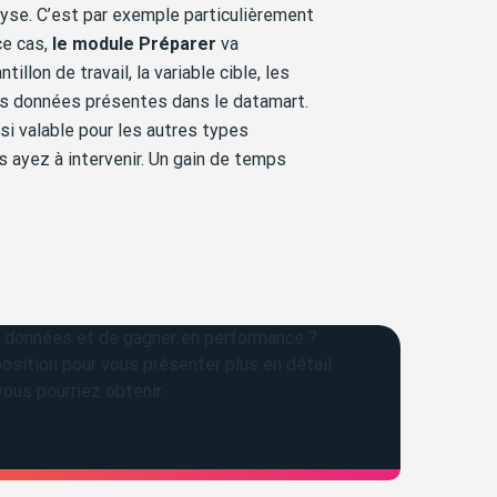
lyse. C’est par exemple particulièrement
ce cas,
le module Préparer
va
llon de travail, la variable cible, les
es données présentes dans le datamart.
i valable pour les autres types
s ayez à intervenir. Un gain de temps
s données et de gagner en performance ?
osition pour vous présenter plus en détail
ous pourriez obtenir.