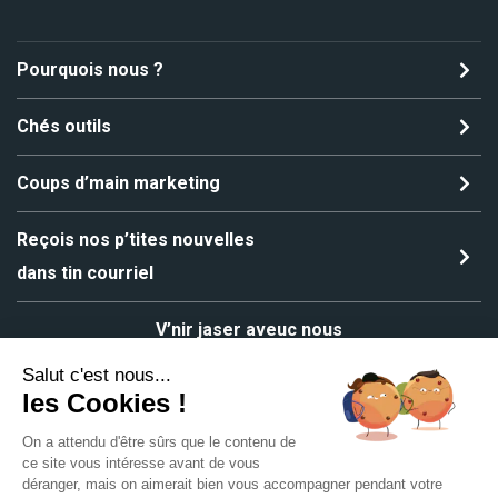
Pourquois nous ?
Chés outils
Coups d’main marketing
Reçois nos p’tites nouvelles
dans tin courriel
V’nir jaser aveuc nous
Salut c'est nous...
les Cookies !
On a attendu d'être sûrs que le contenu de
Copyright ©2024 All rights reserved | MGS Solutions
ce site vous intéresse avant de vous
Mentions légales
Plan du site
déranger, mais on aimerait bien vous accompagner pendant votre